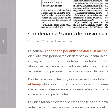
Condenan a 9 años de prisión a u
Sentencia a favor de
una niña de 12 años
/
5 marzo, 2018
por
Administrador
por abuso sexual
La noticia »
condenado por abuso sexual a un menor
en el que tras personarse en defensa de la familia de
consiguió sentencia condenatoria que dictada por el T
abusar sexualmente de su sobrina nieta que contaba 
acusado tuvo que indemnizar a la víctima en la cantida
Desde hace mucho tiempo, se vienen estudiando las 
el tiempo
, tanto a corto como a largo plazo. Normalme
daños que suelen exteriorizarse más adelante. En cual
circunstancias que lo rodean.
La única forma de evitar que estas secuelas no afecta
autoinculpación, estrategias de aproximación, y la elimi