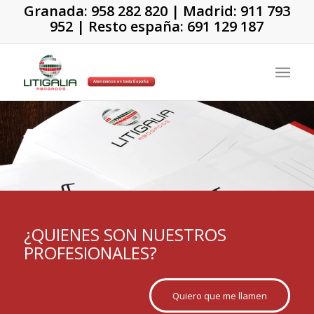
Granada:
958 282 820
| Madrid:
911 793
952
| Resto españa:
691 129 187
¿QUIENES SON NUESTROS
PROFESIONALES?
Quiero que me llamen