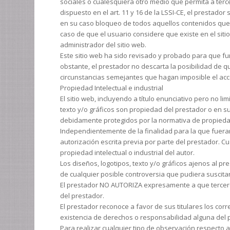
sociales o cualesquiera otro medio que permita a ter
dispuesto en el art. 11 y 16 de la LSSI-CE, el prestad
en su caso bloqueo de todos aquellos contenidos que pu
caso de que el usuario considere que existe en el siti
administrador del sitio web.
Este sitio web ha sido revisado y probado para que fun
obstante, el prestador no descarta la posibilidad de 
circunstancias semejantes que hagan imposible el acc
Propiedad Intelectual e industrial
El sitio web, incluyendo a título enunciativo pero no 
texto y/o gráficos son propiedad del prestador o en s
debidamente protegidos por la normativa de propiedad i
Independientemente de la finalidad para la que fueran 
autorización escrita previa por parte del prestador. 
propiedad intelectual o industrial del autor.
Los diseños, logotipos, texto y/o gráficos ajenos al 
de cualquier posible controversia que pudiera suscita
El prestador NO AUTORIZA expresamente a que terceros 
del prestador.
El prestador reconoce a favor de sus titulares los cor
existencia de derechos o responsabilidad alguna del 
Para realizar cualquier tipo de observación respecto a