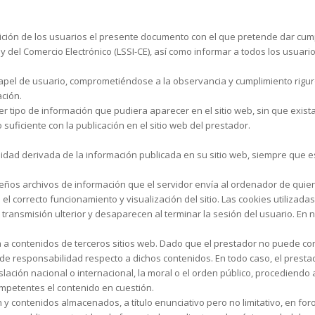
sición de los usuarios el presente documento con el que pretende dar cump
y del Comercio Electrónico (LSSI-CE), así como informar a todos los usuari
pel de usuario, comprometiéndose a la observancia y cumplimiento riguro
ación.
er tipo de información que pudiera aparecer en el sitio web, sin que exis
uficiente con la publicación en el sitio web del prestador.
lidad derivada de la información publicada en su sitio web, siempre que 
queños archivos de información que el servidor envía al ordenador de quie
correcto funcionamiento y visualización del sitio. Las cookies utilizadas 
 transmisión ulterior y desaparecen al terminar la sesión del usuario. En 
ija a contenidos de terceros sitios web. Dado que el prestador no puede co
 de responsabilidad respecto a dichos contenidos. En todo caso, el presta
lación nacional o internacional, la moral o el orden público, procediendo a 
mpetentes el contenido en cuestión.
 y contenidos almacenados, a título enunciativo pero no limitativo, en fo