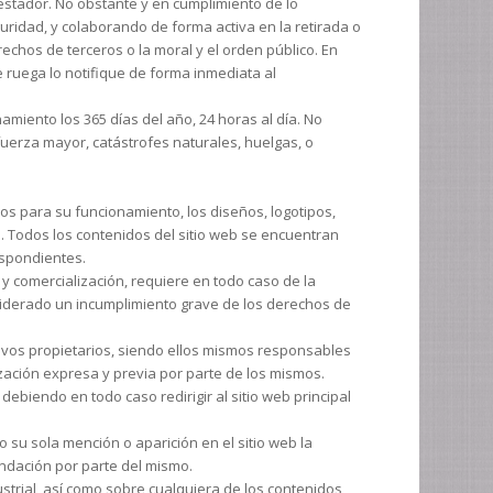
estador. No obstante y en cumplimiento de lo
guridad, y colaborando de forma activa en la retirada o
echos de terceros o la moral y el orden público. En
e ruega lo notifique de forma inmediata al
amiento los 365 días del año, 24 horas al día. No
fuerza mayor, catástrofes naturales, huelgas, o
ios para su funcionamiento, los diseños, logotipos,
s. Todos los contenidos del sitio web se encuentran
espondientes.
 y comercialización, requiere en todo caso de la
nsiderado un incumplimiento grave de los derechos de
ctivos propietarios, siendo ellos mismos responsables
ización expresa y previa por parte de los mismos.
ebiendo en todo caso redirigir al sitio web principal
o su sola mención o aparición en el sitio web la
ndación por parte del mismo.
strial, así como sobre cualquiera de los contenidos