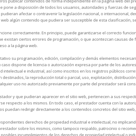
ceros publicar contenidos de forma independiente en la página web del pr
or se pone a disposición de todos los usuarios, autoridades y fuerzas de se
dieran afectar o contravenir la legislación nacional, o internacional, der
o web algún contenido que pudiera ser susceptible de esta clasificación, s
cione correctamente. En principio, puede garantizarse el correcto funcion
que existan ciertos errores de programación, o que acontezcan causas de 
eso a la página web.
limitativo su programación, edición, compilación y demás elementos necesar
u caso dispone de licencia o autorización expresa por parte de los autore
ntelectual e industrial, así como inscritos en los registros públicos corr
destinados, la reproducción total o parcial, uso, explotación, distribución
Cualquier uso no autorizado previamente por parte del prestador será co
prestador y que pudieran aparecer en el sitio web, pertenecen a sus respe
rse respecto a los mismos. En todo caso, el prestador cuenta con la autor
puedan redirigir directamente a los contenidos concretos del sitio web, d
respondientes derechos de propiedad industrial e intelectual, no implicand
prestador sobre los mismos, como tampoco respaldo, patrocinio o recome
 posibles incumplimientos de los derechos de propiedad intelectual o indu