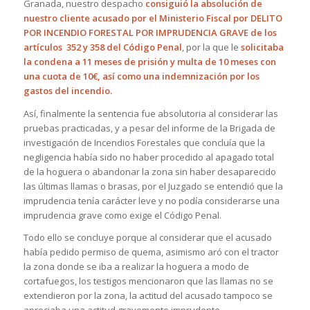
Granada, nuestro despacho
consiguió la absolución de
nuestro cliente acusado por el Ministerio Fiscal por DELITO
POR INCENDIO FORESTAL POR IMPRUDENCIA GRAVE de los
artículos 352 y 358 del Código Penal
, por la que le
solicitaba
la condena a 11 meses de prisión y multa de 10 meses con
una cuota de 10€, así como una indemnización por los
gastos del incendio.
Así, finalmente la sentencia fue absolutoria al considerar las
pruebas practicadas, y a pesar del informe de la Brigada de
investigación de Incendios Forestales que concluía que la
negligencia había sido no haber procedido al apagado total
de la hoguera o abandonar la zona sin haber desaparecido
las últimas llamas o brasas, por el Juzgado se entendió que la
imprudencia tenía carácter leve y no podía considerarse una
imprudencia grave como exige el Código Penal.
Todo ello se concluye porque al considerar que el acusado
había pedido permiso de quema, asimismo aró con el tractor
la zona donde se iba a realizar la hoguera a modo de
cortafuegos, los testigos mencionaron que las llamas no se
extendieron por la zona, la actitud del acusado tampoco se
apreciaba una actitud gravemente imprudente.