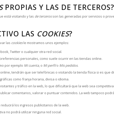
S
PROPIAS Y LAS DE TERCEROS
e está visitando y las
de terceros
son las generadas por servicios o prov
CTIVO LAS
COOKIES
?
var las
cookies
le mostramos unos ejemplos:
ok, Twitter o cualquier otra red social.
preferencias personales, como suele ocurrir en las tiendas online.
omo por ejemplo
Mi cuenta
, o
Mi perfil
o
Mis pedidos
.
nline, tendrán que ser telefónicas o visitando la tienda física si es que d
ráficas como franja horaria, divisa o idioma.
isitantes y tráfico en la web, lo que dificultará que la web sea competitiva
, publicar comentarios, valorar o puntuar contenidos. La web tampoco pod
reducirá los ingresos publicitarios de la web.
ctiva no podrá utilizar ninguna red social.