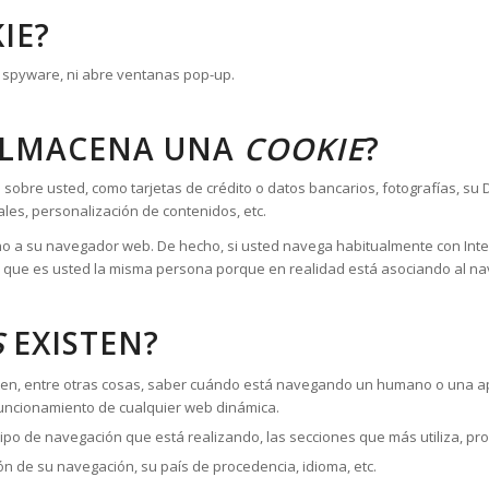
IE?
ni spyware, ni abre ventanas pop-up.
ALMACENA UNA
COOKIE
?
obre usted, como tarjetas de crédito o datos bancarios, fotografías, su D
les, personalización de contenidos, etc.
 no a su navegador web. De hecho, si usted navega habitualmente con Int
 que es usted la misma persona porque en realidad está asociando al na
S
EXISTEN?
iten, entre otras cosas, saber cuándo está navegando un humano o una a
funcionamiento de cualquier web dinámica.
ipo de navegación que está realizando, las secciones que más utiliza, pro
ón de su navegación, su país de procedencia, idioma, etc.